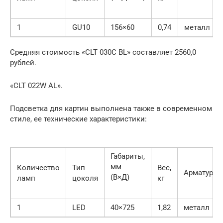
1
GU10
156×60
0,74
металл
Средняя стоимость «CLT 030С BL» составляет 2560,0
рублей.
«CLT 022W AL».
Подсветка для картин выполнена также в современном
стиле, ее технические характеристики:
Габариты,
мм
Количество
Тип
Вес,
Арматура
(В×Д)
ламп
цоколя
кг
1
LED
40×725
1,82
металл