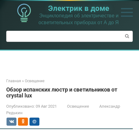
Перейти
Электрик в доме
к
контенту
Энциклопедия об электричестве и
осветительных приборах от А до Я
Поиск:
Главная
»
Освещение
Обзор испанских люстр и светильников от
crystal lux
Опубликовано:
09 Авг 2021
Освещение
Александр
Редькин