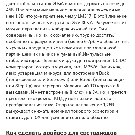
дает стабильный ток 20мА и может держать на себе до
45В. При этом минимальное падение напряжения на
ней 1,8В, что уже приятнее, чем у LM317. В этой линейке
есть аналогичные микрухи на 25 и 30мА. Разумеется, их
можно параллелить, набирая нужный ток. Они
совершенны, но их, к сожалению, трудно достать,
особенно по разумной цене (менее 6-7р). На ибее их нет,
у крупных продавцов компонентов при маленькой
партии ценник на них не гуманный.Импульсные
стабилизаторы. Первая микруха для построения DC-DC
конверторов, которую я узнал, это LM2576. Типичная,
явно устаревшая микруха, для построения Buck
(понижающих или Step-down) или Boost (повышающих
или Step-Up) конвертеров. Массивный TO корпус с 5
выводами. Имеет встроенный ключ на 3А, но и греется
при этом не скромно. КПД у неё низкий, частота
преобразования тоже. Опорное напряжение 1,25В
вынуждает снижать номинал токового резистора и
ставить доп. ОУ для усиления сигнала обратно
Как сделать драйвер для светодиодов