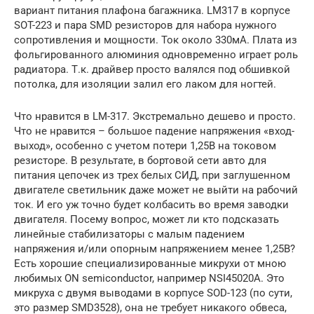
вариант питания плафона багажника. LM317 в корпусе
SOT-223 и пара SMD резисторов для набора нужного
сопротивления и мощности. Ток около 330мА. Плата из
фольгированного алюминия одновременно играет роль
радиатора. Т.к. драйвер просто валялся под обшивкой
потолка, для изоляции залил его лаком для ногтей.
Что нравится в LM-317. Экстремально дешево и просто.
Что не нравится – большое падение напряжения «вход-
выход», особенно с учетом потери 1,25В на токовом
резисторе. В результате, в бортовой сети авто для
питания цепочек из трех белых СИД, при заглушенном
двигателе светильник даже может не выйти на рабочий
ток. И его уж точно будет колбасить во время заводки
двигателя. Посему вопрос, может ли кто подсказать
линейные стабилизаторы с малым падением
напряжения и/или опорным напряжением менее 1,25В?
Есть хорошие специализированные микрухи от мною
любимых ON semiconductor, например NSI45020A. Это
микруха с двумя выводами в корпусе SOD-123 (по сути,
это размер SMD3528), она не требует никакого обвеса,