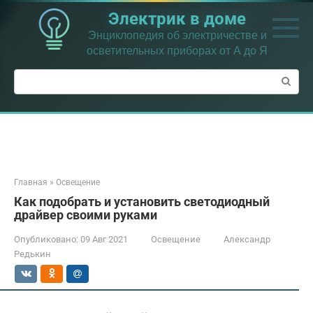
Перейти
Электрик в доме
к
контенту
Энциклопедия об электричестве и
осветительных приборах от А до Я
Поиск:
Главная
»
Освещение
Как подобрать и установить светодиодный
драйвер своими руками
Опубликовано:
09 Авг 2021
Освещение
Александр
Редькин