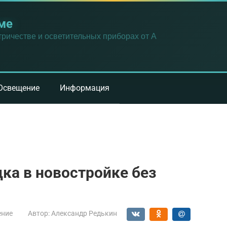
ме
ричестве и осветительных приборах от А
Освещение
Информация
ка в новостройке без
ение
Автор:
Александр Редькин