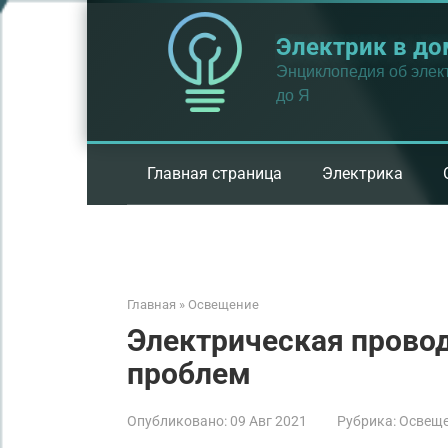
Перейти
к
Электрик в до
контенту
Энциклопедия об элект
до Я
Главная страница
Электрика
Главная
»
Освещение
Электрическая провод
проблем
Опубликовано:
09 Авг 2021
Рубрика:
Освещ