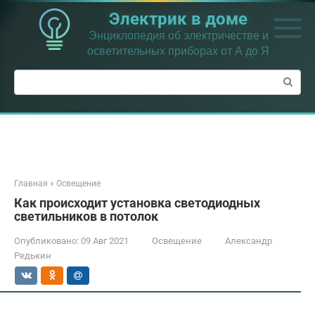
Перейти
Электрик в доме
к
контенту
Энциклопедия об электричестве и
осветительных приборах от А до Я
Поиск:
Главная
»
Освещение
Как происходит установка светодиодных
светильников в потолок
Опубликовано:
09 Авг 2021
Освещение
Александр
Редькин