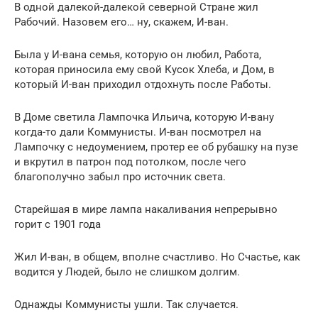
В одной далекой-далекой северной Стране жил
Рабочий. Назовем его… ну, скажем, И-ван.
Была у И-вана семья, которую он любил, Работа,
которая приносила ему свой Кусок Хлеба, и Дом, в
который И-ван приходил отдохнуть после Работы.
В Доме светила Лампочка Ильича, которую И-вану
когда-то дали Коммунисты. И-ван посмотрел на
Лампочку с недоумением, протер ее об рубашку на пузе
и вкрутил в патрон под потолком, после чего
благополучно забыл про источник света.
Старейшая в мире лампа накаливания непрерывно
горит с 1901 года
Жил И-ван, в общем, вполне счастливо. Но Счастье, как
водится у Людей, было не слишком долгим.
Однажды Коммунисты ушли. Так случается.