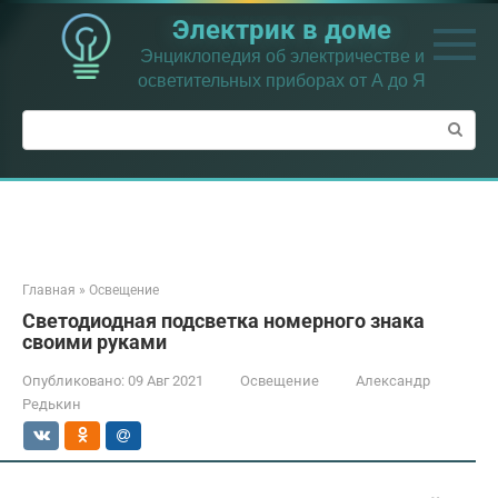
Перейти
Электрик в доме
к
контенту
Энциклопедия об электричестве и
осветительных приборах от А до Я
Поиск:
Главная
»
Освещение
Светодиодная подсветка номерного знака
своими руками
Опубликовано:
09 Авг 2021
Освещение
Александр
Редькин