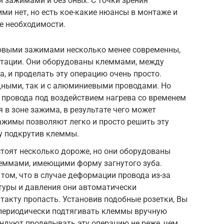
и зажимами и без оных. С точки зрения
и нет, но есть кое-какие нюансы в монтаже и
е необходимости.
товыми зажимами несколько менее современны,
уатации. Они оборудованы клеммами, между
 и проделать эту операцию очень просто.
дными, так и с алюминиевыми проводами. Но
провода под воздействием нагрева со временем
 в зоне зажима, в результате чего может
ажимы позволяют легко и просто решить эту
ту подкрутив клеммы.
тоят несколько дороже, но они оборудованы
еммами, имеющими форму загнутого зуба.
 том, что в случае деформации провода из-за
туры и давления они автоматически
такту пропасть. Установив подобные розетки, Вы
 периодически подтягивать клеммы вручную
ндуют проделывать эту операцию не реже, чем