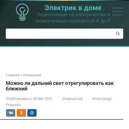
Перейти
Электрик в доме
к
контенту
Энциклопедия об электричестве и
осветительных приборах от А до Я
Поиск:
Главная
»
Освещение
Можно ли дальний свет отрегулировать как
ближний
Опубликовано:
09 Авг 2021
Освещение
Александр
Редькин