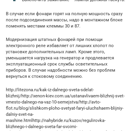
В случае если фонари горят на полную мощность сразу
после подсоединения массы, надо в монтажном блоке
поменять местами клеммы 30 и 87.
Модернизация штатных фонарей при помощи
электронного реле избавляет от лишних хлопот по
установке дополнительных ламп. Кроме этого,
уменьшается нагрузка на генератор и продлевается
эксплуатационный срок службы осветительных
приборов. В случае надобности можно без проблем
вернуться к стоковому соединению.
http://litezona.ru/kak-iz-dalnego-sveta-sdelat-
blizhnij/http://xenon-kiev.com.ua/ustanavlivaem-blizhnij-svet-
vmesto-dalnego-na-vaz-10-semejstva/http://avto-
flot.ru/blog/slishkom-ploho-svetyat-faryi-uluchshaem-blijniy-
dalniy-svet-na-
mashine.htmlhttp://nahybride.ru/kuzov/regulirovka-
blizhnego-i-dalnego-sveta-far-svoimi-