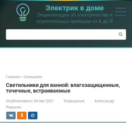
Перейти
Электрик в доме
к
контенту
Энциклопедия об электричестве и
осветительных приборах от А до Я
Поиск:
Главная
»
Освещение
Светильники для ванной: влагозащищенные,
точечные, встраиваемые
Опубликовано:
09 Авг 2021
Освещение
Александр
Редькин