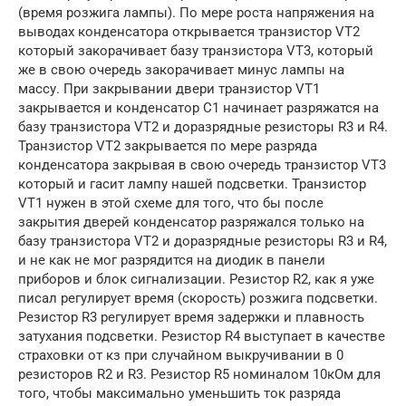
(время розжига лампы). По мере роста напряжения на
выводах конденсатора открывается транзистор VT2
который закорачивает базу транзистора VT3, который
же в свою очередь закорачивает минус лампы на
массу. При закрывании двери транзистор VT1
закрывается и конденсатор C1 начинает разряжатся на
базу транзистора VT2 и доразрядные резисторы R3 и R4.
Транзистор VT2 закрывается по мере разряда
конденсатора закрывая в свою очередь транзистор VT3
который и гасит лампу нашей подсветки. Транзистор
VT1 нужен в этой схеме для того, что бы после
закрытия дверей конденсатор разряжался только на
базу транзистора VT2 и доразрядные резисторы R3 и R4,
и не как не мог разрядится на диодик в панели
приборов и блок сигнализации. Резистор R2, как я уже
писал регулирует время (скорость) розжига подсветки.
Резистор R3 регулирует время задержки и плавность
затухания подсветки. Резистор R4 выступает в качестве
страховки от кз при случайном выкручивании в 0
резисторов R2 и R3. Резистор R5 номиналом 10кОм для
того, чтобы максимально уменьшить ток разряда