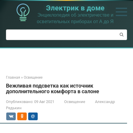
Перейти
Электрик в доме
к
контенту
Энциклопедия об электричестве и
осветительных приборах от А до Я
Поиск:
Главная
»
Освещение
Вежливая подсветка как источник
дополнительного комфорта в салоне
Опубликовано:
09 Авг 2021
Освещение
Александр
Редькин