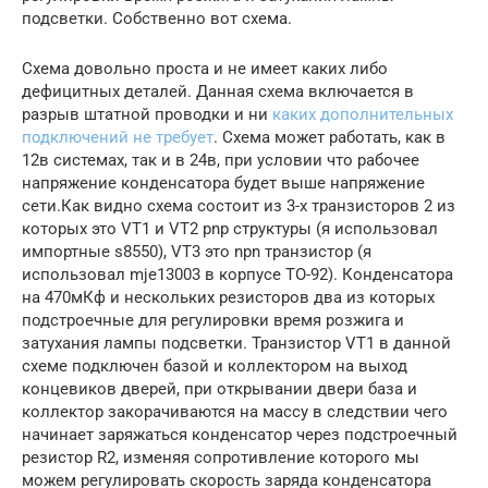
подсветки. Собственно вот схема.
Схема довольно проста и не имеет каких либо
дефицитных деталей. Данная схема включается в
разрыв штатной проводки и ни
каких дополнительных
подключений не требует
. Схема может работать, как в
12в системах, так и в 24в, при условии что рабочее
напряжение конденсатора будет выше напряжение
сети.Как видно схема состоит из 3-х транзисторов 2 из
которых это VT1 и VT2 pnp структуры (я использовал
импортные s8550), VT3 это npn транзистор (я
использовал mje13003 в корпусе TO-92). Конденсатора
на 470мКф и нескольких резисторов два из которых
подстроечные для регулировки время розжига и
затухания лампы подсветки. Транзистор VT1 в данной
схеме подключен базой и коллектором на выход
концевиков дверей, при открывании двери база и
коллектор закорачиваются на массу в следствии чего
начинает заряжаться конденсатор через подстроечный
резистор R2, изменяя сопротивление которого мы
можем регулировать скорость заряда конденсатора