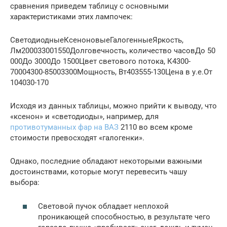
сравнения приведем таблицу с основными
характеристиками этих лампочек:
СветодиодныеКсеноновыеГалогенныеЯркость,
Лм200033001550Долговечность, количество часовДо 50
000До 3000До 1500Цвет светового потока, К4300-
70004300-85003300Мощность, Вт403555-130Цена в у.е.От
104030-170
Исходя из данных таблицы, можно прийти к выводу, что
«ксенон» и «светодиоды», например, для
противотуманных фар на ВАЗ
2110 во всем кроме
стоимости превосходят «галогенки».
Однако, последние обладают некоторыми важными
достоинствами, которые могут перевесить чашу
выбора:
Световой пучок обладает неплохой
проникающей способностью, в результате чего