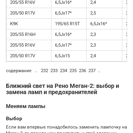
205/55 R16V
6,5Jx16*
2,4
2
205/50 R17V
6,5Jx17*
2,5
2
K9K
195/65 R15T
6,5Jx16*
2,3
205/55 R16H
6,5Jx16*
2,3
2
205/55 R16V
6,5Jx17*
2,3
2
205/50 R17V
6,5Jx15
2,4
2
содержание .. 232 233 234 235 236 237 ..
Ближний свет на Рено Меган-2: выбор и
замена ламп и предохранителей
Меняем лампы
Выбор
Если вам впервые понадобилось заменить лампочку на