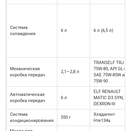
Система
6 л
6 л (6,5 л)
охлаждения
TRANSELF TRJ
Механическая
75W-80, API GL-4,
2,1—2,8 л
коробка передач
SAE 75W-85W или
75W-90
ELF RENAULT
Автоматическая
6 л
MATIC D3 SYN,
коробка передач
DEXRON-III
Система
Хладагент
550 г
кондиционирования
Нте134а