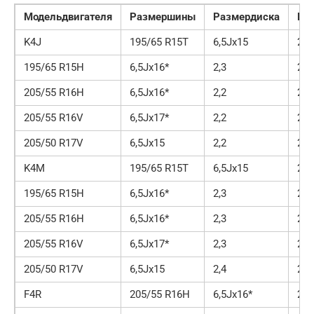
Модель
двигателя
Размер
шины
Размер
диска
Пе
K4J
195/65 R15T
6,5Jx15
2,2
195/65 R15H
6,5Jx16*
2,3
2
205/55 R16H
6,5Jx16*
2,2
2
205/55 R16V
6,5Jx17*
2,2
2
205/50 R17V
6,5Jx15
2,2
2
K4M
195/65 R15T
6,5Jx15
2,3
195/65 R15H
6,5Jx16*
2,3
2
205/55 R16H
6,5Jx16*
2,3
2
205/55 R16V
6,5Jx17*
2,3
2
205/50 R17V
6,5Jx15
2,4
2
F4R
205/55 R16H
6,5Jx16*
2,4