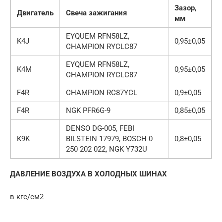
Зазор,
Двигатель
Свеча зажигания
мм
EYQUEM RFN58LZ,
K4J
0,95±0,05
CHAMPION RYCLC87
EYQUEM RFN58LZ,
K4M
0,95±0,05
CHAMPION RYCLC87
F4R
CHAMPION RC87YCL
0,9±0,05
F4R
NGK PFR6G-9
0,85±0,05
DENSO DG-005, FEBI
K9K
BILSTEIN 17979, BOSCH 0
0,8±0,05
250 202 022, NGK Y732U
ДАВЛЕНИЕ ВОЗДУХА В ХОЛОДНЫХ ШИНАХ
в кгс/см2