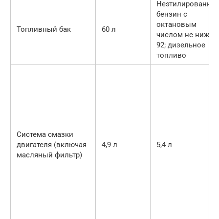
Неэтилированны
бензин с
октановым
Топливный бак
60 л
числом не ниже
92; дизельное
топливо
Система смазки
двигателя (включая
4,9 л
5,4 л
масляный фильтр)