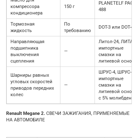
Масло для
PLANETELF PAG
компрессора
150 г
488
кондиционера
Тормозная
По
DOT-3 или DOT-4
жидкость
требованию
Направляющая
Литол-24, ЛИТА,
подшипника
импортные
—
выключения
смазки на
сцепления
литиевой основе
ШРУС-4, ШРУС-4М
Шарниры равных
импортные
угловых скоростей
—
смазки на
приводов передних
литиевой основе
колес
с 5% молибдена
Renault Megane 2.
СВЕЧИ ЗАЖИГАНИЯ, ПРИМЕНЯЕМЫЕ
НА АВТОМОБИЛЕ