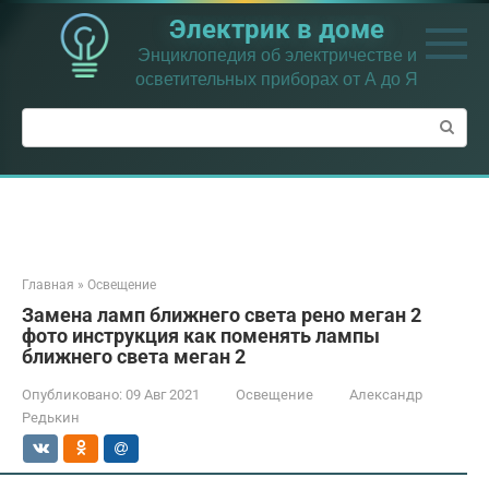
Перейти
Электрик в доме
к
контенту
Энциклопедия об электричестве и
осветительных приборах от А до Я
Поиск:
Главная
»
Освещение
Замена ламп ближнего света рено меган 2
фото инструкция как поменять лампы
ближнего света меган 2
Опубликовано:
09 Авг 2021
Освещение
Александр
Редькин