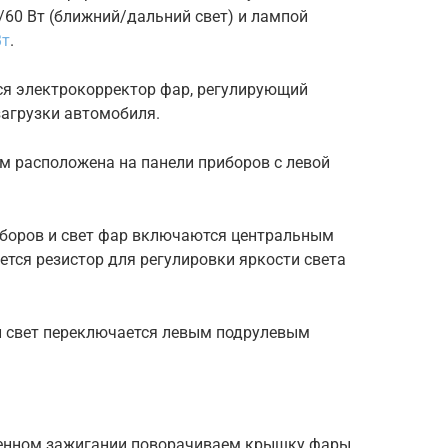
/60 Вт (ближний/дальний свет) и лампой
Вт
.
ся электрокорректор фар, регулирующий
загрузки автомобиля.
м расположена на панели приборов с левой
иборов и свет фар включаются центральным
ется резистор для регулировки яркости света
ий свет переключается левым подрулевым
енном зажигании поворачиваем крышку фары