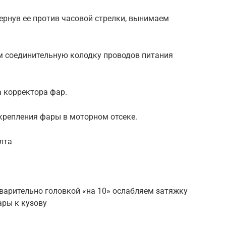
ернув ее против часовой стрелки, вынимаем
ем соединительную колодку проводов питания
 корректора фар.
крепления фары в моторном отсеке.
лта
варительно головкой «на 10» ослабляем затяжку
ары к кузову