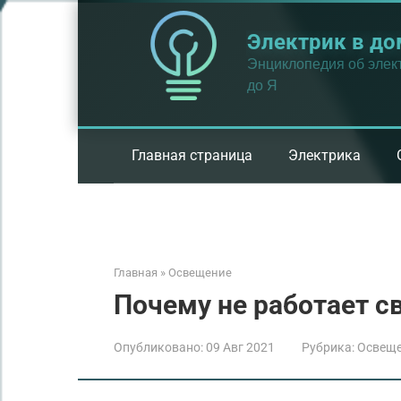
Перейти
к
Электрик в до
контенту
Энциклопедия об элект
до Я
Главная страница
Электрика
Главная
»
Освещение
Почему не работает св
Опубликовано:
09 Авг 2021
Рубрика:
Освещ