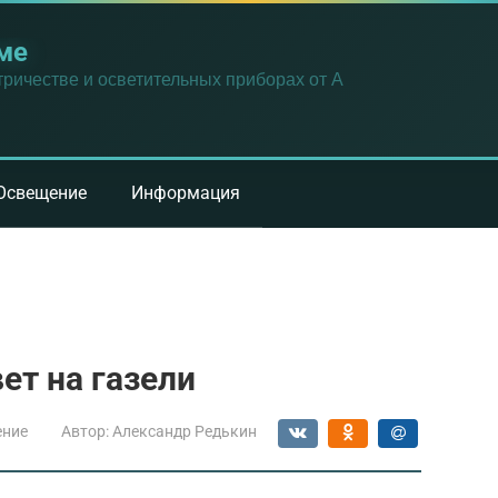
ме
ричестве и осветительных приборах от А
Освещение
Информация
ет на газели
ение
Автор:
Александр Редькин