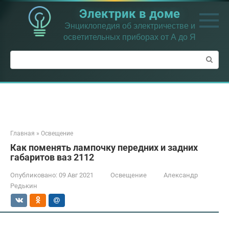
Перейти
Электрик в доме
к
контенту
Энциклопедия об электричестве и
осветительных приборах от А до Я
Поиск:
Главная
»
Освещение
Как поменять лампочку передних и задних
габаритов ваз 2112
Опубликовано:
09 Авг 2021
Освещение
Александр
Редькин