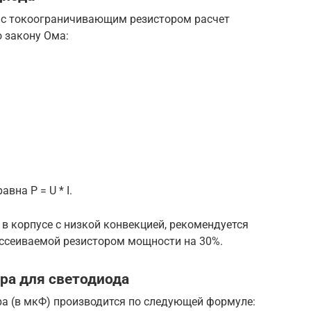
 с токоограничивающим резистором расчет
 закону Ома:
на P = U * I.
 в корпусе с низкой конвекцией, рекомендуется
ссеиваемой резистором мощности на 30%.
ра для светодиода
ра (в мкФ) производится по следующей формуле: