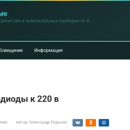
ме
ричестве и осветительных приборах от А
Освещение
Информация
диоды к 220 в
ение
Автор:
Александр Редькин