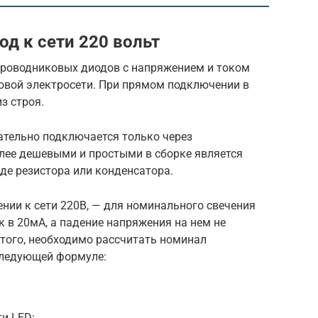
д к сети 220 вольт
проводниковых диодов с напряжением и током
овой электросети. При прямом подключении в
з строя.
тельно подключается только через
ее дешевыми и простыми в сборке является
е резистора или конденсатора.
ении к сети 220В, — для номинального свечения
к в 20мА, а падение напряжения на нем не
этого, необходимо рассчитать номинал
следующей формуле:
и LED;