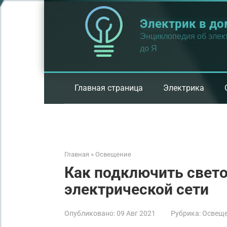
Перейти
к
Электрик в до
контенту
Энциклопедия об элект
до Я
Главная страница
Электрика
Главная
»
Освещение
Как подключить свето
электрической сети
Опубликовано:
09 Авг 2021
Рубрика:
Освещ